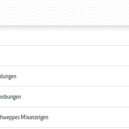
ldungen
reibungen
chweppes Mixanzeigen