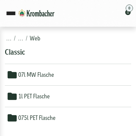
0
…
…
Web
Classic
07l MW Flasche
1l PET Flasche
075l PET Flasche