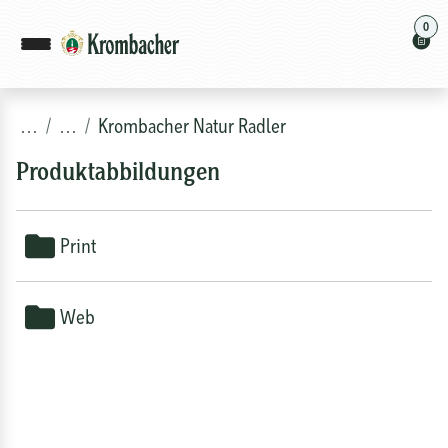
0
…
…
Krombacher Natur Radler
Produktabbildungen
Print
Web